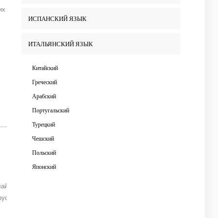
х лицеев Иркутской области.
ИСПАНСКИЙ ЯЗЫК
ИТАЛЬЯНСКИЙ ЯЗЫК
Китайский
Греческий
Арабский
Португальский
Турецкий
Чешский
Польский
Японский
лайн-школе «Дистанционный учитель». В 2005-ом году с отличием
усского языка, литературы и культурологии.