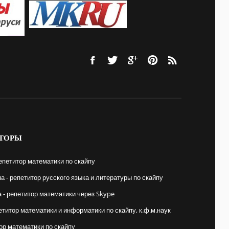
ТОРЫ
епетитор математики по скайпу
 - репетитор русского языка и литературы по скайпу
- репетитор математики через Skype
етитор математики и информатики по скайпу, к.ф.м.наук
ор математики по скайпу