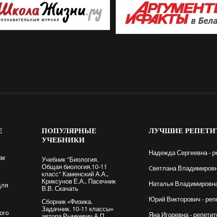
Е
ПОПУЛЯРНЫЕ
ЛУЧШИЕ
РЕПЕТИ
УЧЕБНИКИ
Надежда Сергеевна - р
ак
Учебник "Биология.
Общая биология.10-11
Cветлана Владимировна
класс" Каменский А.А.,
Криксунов Е.А., Пасечник
Наталья Владимировна 
для
В.В. Скачать
Юрий Викторович - реп
Сборник «Физика.
Задачник. 10-11 классы»
ого
Яна Игоревна - репетит
автора Рымкевич А.П.