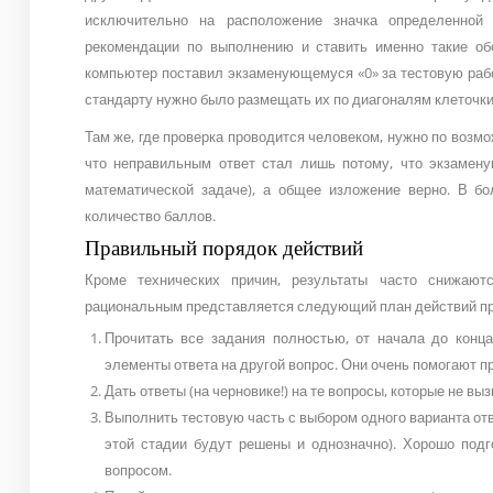
исключительно на расположение значка определенной
рекомендации по выполнению и ставить именно такие обоз
компьютер поставил экзаменующемуся «0» за тестовую работ
стандарту нужно было размещать их по диагоналям клеточки
Там же, где проверка проводится человеком, нужно по возм
что неправильным ответ стал лишь потому, что экзамену
математической задаче), а общее изложение верно. В б
количество баллов.
Правильный порядок действий
Кроме технических причин, результаты часто снижаютс
рациональным представляется следующий план действий пр
Прочитать все задания полностью, от начала до конц
элементы ответа на другой вопрос. Они очень помогают п
Дать ответы (на черновике!) на те вопросы, которые не в
Выполнить тестовую часть с выбором одного варианта отве
этой стадии будут решены и однозначно). Хорошо под
вопросом.