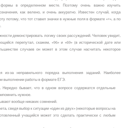
 формы в определенном месте. Поэтому очень важно изучить
начения, как велено, и очень аккуратно. Известен случай, когда
у потому, что тот ставил значки в нужные поля в формате «+», а по
.
ожности демонстрировать логику своих рассуждений. Человек увидит,
ющийся перепутал, скажем, «96» и «69» (в исторической дате или
ольшинстве случаев он может в этом случае насчитать некоторое
я из-за неправильного порядка выполнения заданий. Наиболее
и выполнении работы в формате ЕГЭ.
а. Нередко бывает, что в одном вопросе содержатся отдельные
рипомнить нужное.
ызывают вообще никаких сомнений.
та, сведя выбор к ситуации «один из двух» (некоторые вопросы на
готовленный учащийся может это сделать практически с любым