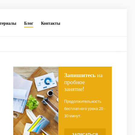
териалы
Блог
Контакты
Запишитесь
на
пробное
занятие!
Продолжительность
бесплатного урока 20 -
30 минут.
ЗАПИСАТЬСЯ