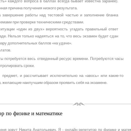
ть» каждого вопроса в баллах всегда бывает известна заранее).
нная причина получения низкого результата.
а завершение работы над тестовой частью и заполнение бланка
лемами при проверке техническими средствами.
итуации «один из двух» вероятность угадать правильный ответ
де. Нельзя только надеяться на то, что весь экзамен будет сдан
 пару дополнительных баллов «на удаче».
татов.
ты потребуется весь отведенный ресурс времени. Потребуются часы
тролировать сроки.
л предмет, и рассчитывает исключительно на «авось» или какие-то
, желающие наилучшим образом проявить себя на экзамене.
ор по физике и математике
меня зовут Никита Анатольевич. Я - онлайн репетитор по физике и мат