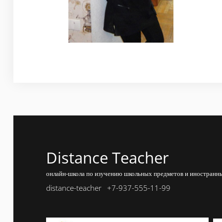
Distance Teacher
онлайн-школа по изучению школьных предметов и иностранны
distance-teacher
+7-937-555-11-99