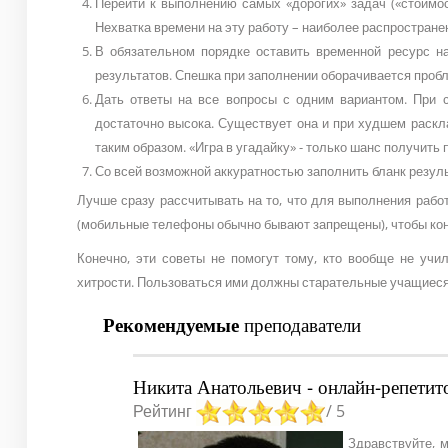
Перейти к выполнению самых «дорогих» задач («стоимос
Нехватка времени на эту работу – наиболее распростране
В обязательном порядке оставить временной ресурс н
результатов. Спешка при заполнении оборачивается проб
Дать ответы на все вопросы с одним вариантом. При с
достаточно высока. Существует она и при худшем раскла
таким образом. «Игра в угадайку» - только шанс получить
Со всей возможной аккуратностью заполнить бланк резуль
Лучше сразу рассчитывать на то, что для выполнения рабо
(мобильные телефоны обычно бывают запрещены), чтобы кон
Конечно, эти советы не помогут тому, кто вообще не учи
хитрости. Пользоваться ими должны старательные учащиеся
Рекомендуемые
преподаватели
Никита Анатольевич - онлайн-репетит
Рейтинг
/ 5
Здравствуйте, 