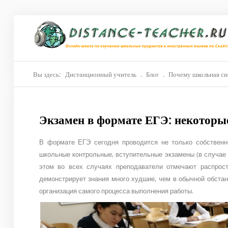
Главная
О нас
Репетиторы
Вы здесь:
Дистанционный учитель
.
Блог
.
Почему школьная си
Стоимость
Экзамен в формате ЕГЭ: некоторые
Акции
Материалы
В формате ЕГЭ сегодня проводится не только собственно
школьные контрольные, вступительные экзамены (в случае 
Блог
этом во всех случаях преподаватели отмечают распрост
демонстрирует знания много худшие, чем в обычной обстан
Контакты
организация самого процесса выполнения работы.