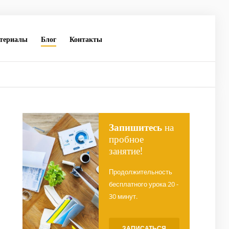
териалы
Блог
Контакты
Запишитесь
на
пробное
занятие!
Продолжительность
бесплатного урока 20 -
30 минут.
ЗАПИСАТЬСЯ