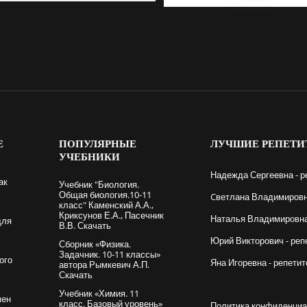
Е
ПОПУЛЯРНЫЕ
ЛУЧШИЕ
РЕПЕТИ
УЧЕБНИКИ
Надежда Сергеевна - р
ак
Учебник "Биология.
Общая биология.10-11
Cветлана Владимировна
класс" Каменский А.А.,
Криксунов Е.А., Пасечник
Наталья Владимировна 
для
В.В. Скачать
Юрий Викторович - реп
Сборник «Физика.
Задачник. 10-11 классы»
ого
Яна Игоревна - репетит
автора Рымкевич А.П.
Скачать
Учебник «Химия. 11
мен
класс. Базовый уровень»
Политика конфиденциа