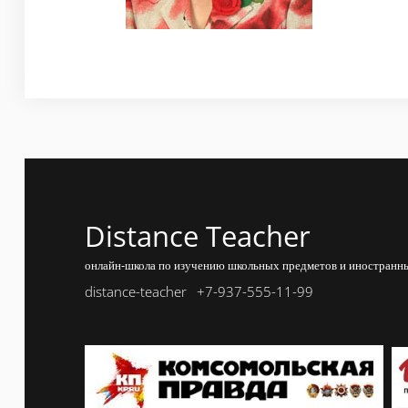
Distance Teacher
онлайн-школа по изучению школьных предметов и иностранны
distance-teacher
+7-937-555-11-99