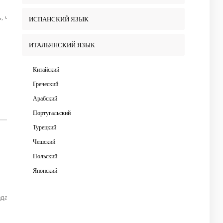
ь, что я продолжаю совершенствовать и углублять свои знания на
ИСПАНСКИЙ ЯЗЫК
ИТАЛЬЯНСКИЙ ЯЗЫК
Китайский
Греческий
Арабский
Португальский
Турецкий
Чешский
Польский
Японский
одавательской деятельности 28 лет.