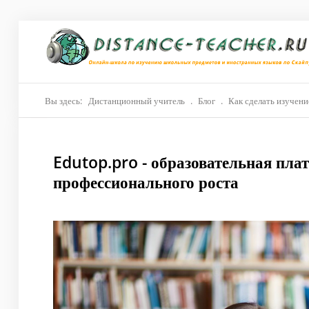
Главная
О нас
Репетиторы
Вы здесь:
Дистанционный учитель
.
Блог
.
Как сделать изучени
Стоимость
Edutop.pro - образовательная пла
Акции
профессионального роста
Материалы
Блог
Контакты