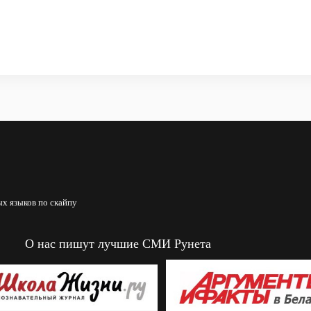
х языков по скайпу
О нас пишут лучшие СМИ Рунета