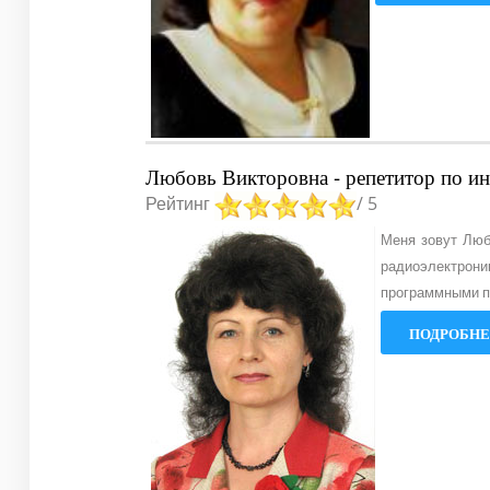
Любовь Викторовна - репетитор по и
Рейтинг
/ 5
Меня зовут Люб
радиоэлектрони
программными п
ПОДРОБНЕЕ