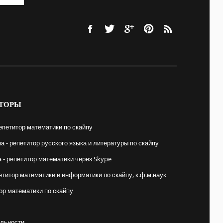
ТОРЫ
епетитор математики по скайпу
 - репетитор русского языка и литературы по скайпу
- репетитор математики через Skype
етитор математики и информатики по скайпу, к.ф.м.наук
ор математики по скайпу
льности