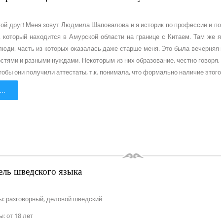
гой друг! Меня зовут Людмила Шаповалова и я историк по профессии и по
, который находится в Амурской области на границе с Китаем. Там же
люди, часть из которых оказалась даже старше меня. Это была вечерняя 
тями и разными нуждами. Некоторым из них образование, честно говоря, 
тобы они получили аттестаты, т.к. понимала, что формально наличие этог
..
ель шведского языка
: разговорный, деловой шведский
: от 18 лет