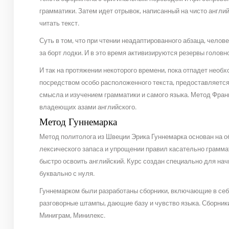
грамматики. Затем идет отрывок, написанный на чисто англи
читать текст.
Суть в том, что при чтении неадаптированного абзаца, челов
за борт лодки. И в это время активизируются резервы головно
И так на протяжении некоторого времени, пока отпадет нео
посредством особо расположенного текста, предоставляетс
смысла и изучением грамматики и самого языка. Метод Фран
владеющих азами английского.
Метод Гуннемарка
Метод политолога из Швеции Эрика Гуннемарка основан на о
лексического запаса и упрощении правил касательно грамма
быстро освоить английский. Курс создан специально для на
буквально с нуля.
Гуннемарком были разработаны сборники, включающие в себ
разговорные штампы, дающие базу и чувство языка. Сборни
Миниграм, Минилекс.