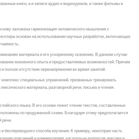
анные книги, а и записи аудио и видеоуроков, а также фильмы и
основу заложена гармонизация человеческого мышления с
Мюллера основан на использовании научных разработок, включающих
учаемость.
оминанию материала и его ускоренному освоению. В данном случае
ьзовании жизненного опыта и предоставляемых возможностей. Причем
 и полное отсутствие перенапряжения во время занятий.
 комплекс специальных упражнений, призванных тренировать
лексического материала, разговорной речи, письма и чтения.
глийского языка. В его основе лежит чтение текстов, составленных
асположены по продуманной схеме. Благодаря этому предполагается
 речи.
 и беспереводного способа изучения. К примеру, некоторая часть
дении пояснений и комментариев, касательно вопросов лексики и