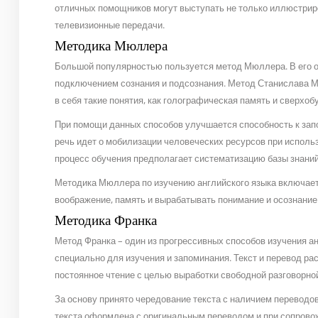
отличных помощников могут выступать не только иллюстриров
телевизионные передачи.
Методика Мюллера
Большой популярностью пользуется метод Мюллера. В его 
подключением сознания и подсознания. Метод Станислава 
в себя такие понятия, как голографическая память и сверхоб
При помощи данных способов улучшается способность к зап
речь идет о мобилизации человеческих ресурсов при испол
процесс обучения предполагает систематизацию базы знаний
Методика Мюллера по изучению английского языка включает
воображение, память и вырабатывать понимание и осознание 
Методика Франка
Метод Франка – один из прогрессивных способов изучения ан
специально для изучения и запоминания. Текст и перевод р
постоянное чтение с целью выработки свободной разговорной
За основу принято чередование текста с наличием переводов
текста оформлена с оригинальным переводом и при сопровож