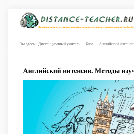
Главная
О нас
Репетиторы
Вы здесь:
Дистанционный учитель
.
Блог
.
Английский интенси
Стоимость
Английский интенсив. Методы изу
Акции
Материалы
Блог
Контакты