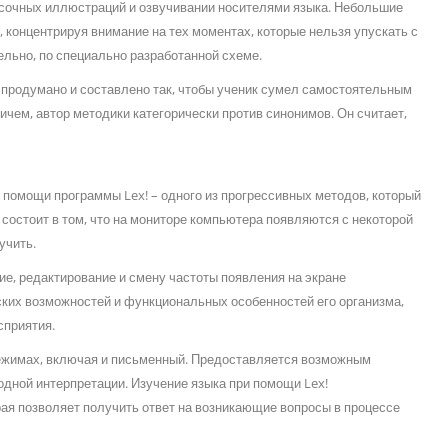
сочных иллюстраций и озвучивании носителями языка. Небольшие
 концентрируя внимание на тех моментах, которые нельзя упускать с
льно, по специально разработанной схеме.
 продумано и составлено так, чтобы ученик сумел самостоятельным
чем, автор методики категорически против синонимов. Он считает,
 помощи программы Lex! – одного из прогрессивных методов, который
состоит в том, что на мониторе компьютера появляются с некоторой
учить.
ие, редактирование и смену частоты появления на экране
ских возможностей и функциональных особенностей его организма,
сприятия.
ежимах, включая и письменный. Предоставляется возможным
одной интерпретации. Изучение языка при помощи Lex!
ая позволяет получить ответ на возникающие вопросы в процессе