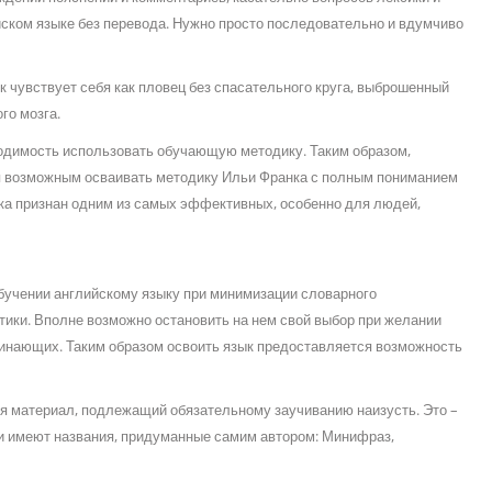
йском языке без перевода. Нужно просто последовательно и вдумчиво
ек чувствует себя как пловец без спасательного круга, выброшенный
го мозга.
бходимость использовать обучающую методику. Таким образом,
я возможным осваивать методику Ильи Франка с полным пониманием
ка признан одним из самых эффективных, особенно для людей,
бучении английскому языку при минимизации словарного
тики. Вполне возможно остановить на нем свой выбор при желании
чинающих. Таким образом освоить язык предоставляется возможность
я материал, подлежащий обязательному заучиванию наизусть. Это –
ки имеют названия, придуманные самим автором: Минифраз,