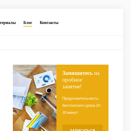
териалы
Блог
Контакты
Запишитесь
на
пробное
занятие!
Продолжительность
бесплатного урока 20 -
30 минут.
ЗАПИСАТЬСЯ